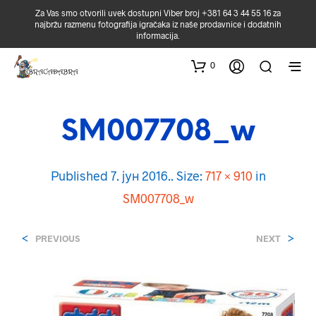
Za Vas smo otvorili uvek dostupni Viber broj +381 64 3 44 55 16 za
najbržu razmenu fotografija igračaka iz naše prodavnice i dodatnih
informacija.
0
SM007708_w
Published
7. јун 2016.
. Size:
717 × 910
in
SM007708_w
<
>
PREVIOUS
NEXT