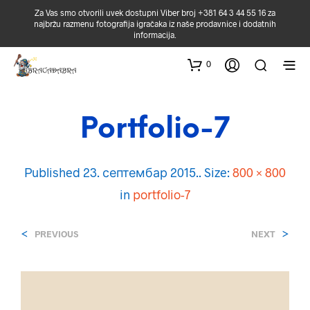
Za Vas smo otvorili uvek dostupni Viber broj +381 64 3 44 55 16 za
najbržu razmenu fotografija igračaka iz naše prodavnice i dodatnih
informacija.
0
Portfolio-7
Published
23. септембар 2015.
. Size:
800 × 800
in
portfolio-7
<
>
PREVIOUS
NEXT