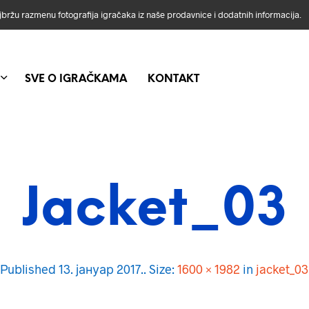
ajbržu razmenu fotografija igračaka iz naše prodavnice i dodatnih informacija.
SVE O IGRAČKAMA
KONTAKT
Jacket_03
Published
13. јануар 2017.
. Size:
1600 × 1982
in
jacket_03