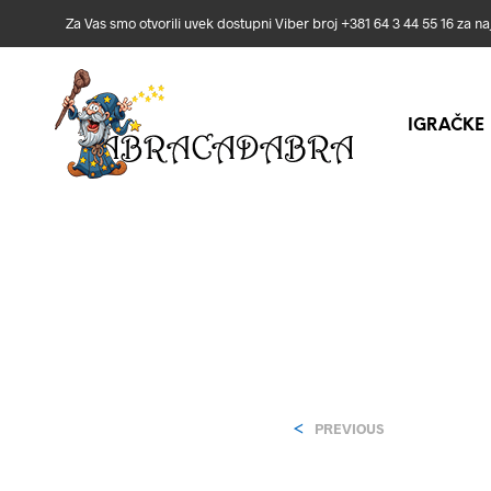
Za Vas smo otvorili uvek dostupni Viber broj +381 64 3 44 55 16 za n
IGRAČKE
<
PREVIOUS