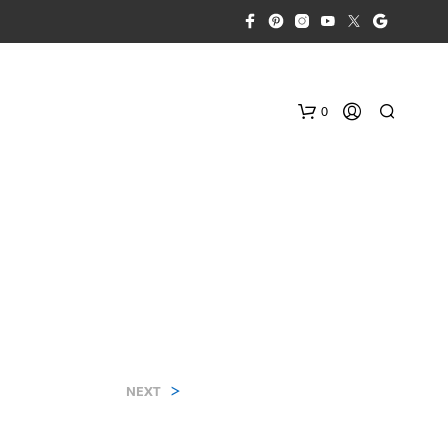
0
Н
Е
>
М
NEXT
А
П
Р