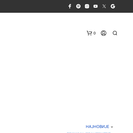
0
Н
Е
М
А
П
НАЈНОВИЈЕ
Р