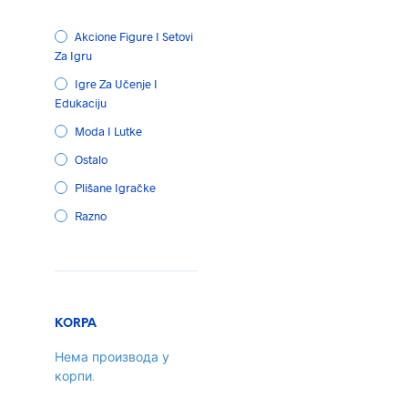
Akcione Figure I Setovi
Za Igru
Igre Za Učenje I
Edukaciju
Moda I Lutke
Ostalo
Plišane Igračke
Razno
1.420,00
рсд
ДОДАЈ У КОРПУ
KORPA
Нема производа у
корпи.