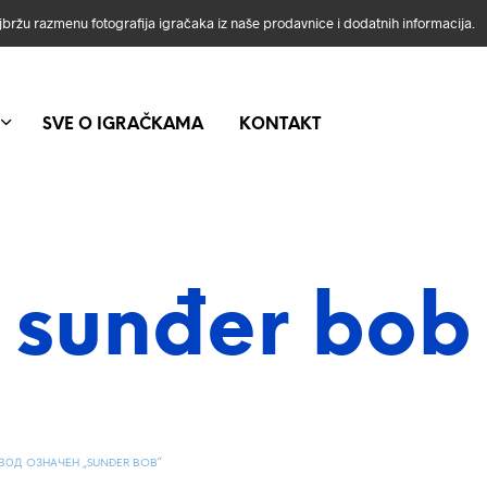
ajbržu razmenu fotografija igračaka iz naše prodavnice i dodatnih informacija.
SVE O IGRAČKAMA
KONTAKT
sunđer bob
ОД OЗНАЧЕН „SUNĐER BOB“