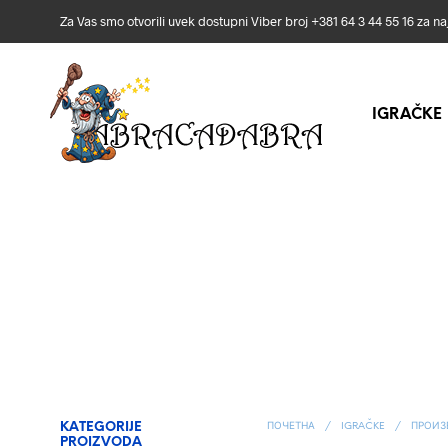
Za Vas smo otvorili uvek dostupni Viber broj +381 64 3 44 55 16 za n
IGRAČKE
KATEGORIJE
ПОЧЕТНА
/
IGRAČKE
/
ПРОИЗВ
PROIZVODA