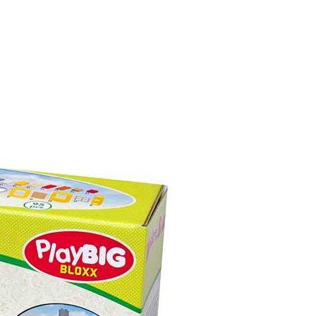
О
И
З
В
О
Д
А
У
К
О
Р
П
И
.