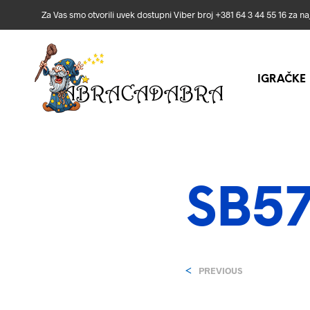
Za Vas smo otvorili uvek dostupni Viber broj +381 64 3 44 55 16 za n
IGRAČKE
SB57
<
PREVIOUS