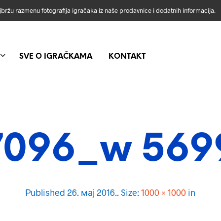
ajbržu razmenu fotografija igračaka iz naše prodavnice i dodatnih informacija.
SVE O IGRAČKAMA
KONTAKT
096_w 569
Published
26. мај 2016.
. Size:
1000 × 1000
in