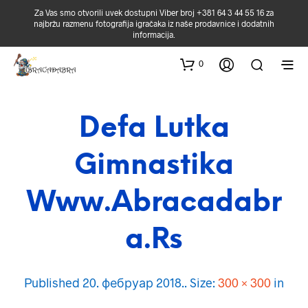
Za Vas smo otvorili uvek dostupni Viber broj +381 64 3 44 55 16 za
najbržu razmenu fotografija igračaka iz naše prodavnice i dodatnih
informacija.
0
Defa Lutka
Gimnastika
Www.abracadabr
A.rs
Published
20. фебруар 2018.
. Size:
300 × 300
in