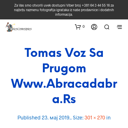
Za Vas smo otvorili uvek dostupni Viber broj +381 64 3 44 55 16 za
najbržu razmenu fotografija igračaka iz naše prodavnice i dodatnih
informacija.
0
Tomas Voz Sa
Prugom
Www.abracadabr
A.rs
Published
23. мај 2019.
. Size:
301 × 270
in