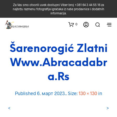
Za Vas smo otvorili uvek dostupni Viber broj +381 64 3 44 55 16 za
najbržu razmenu fotografija igračaka iz naše prodavnice i dodatnih
informacija.
0
Šarenorogić Zlatni
Www.abracadabr
A.rs
Published
6. март 2023.
. Size:
130 × 130
in
<
>