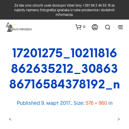
Za Vas smo otvorili uvek dostupni Viber broj +381 64 3 44 55 16 za
najbržu razmenu fotografija igračaka iz naše prodavnice i dodatnih
informacija.
0
17201275_10211816
862635212_30863
86716584378192_n
Published
9. март 2017.
. Size:
576 × 960
in
<
>